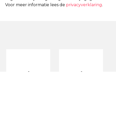
Voor meer informatie lees de
privacyverklaring
.
Je gedraagt
Je gedraagt
je energiek
je ingetogen
en houdt
en houdt
van drukte
van rust