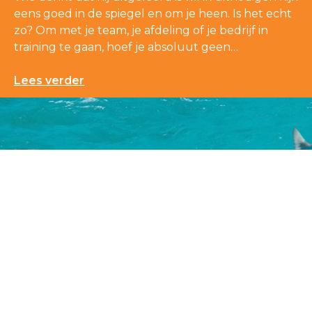
eens goed in de spiegel en om je heen. Is het echt
zo? Om met je team, je afdeling of je bedrijf in
training te gaan, hoef je absoluut geen…
Lees verder