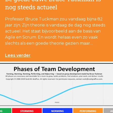
nog steeds actueel
Professor Bruce Tuckman zou vandaag bijna 82
jaar zijn. Zijn theorie is vandaag de dag nog steeds
actueel. Het staat bijvoorbeeld aan de basis van
Agile en Scrum. En wordt helaas even zo vaak
slechts als een goede theorie gezien maar…
Lees verder