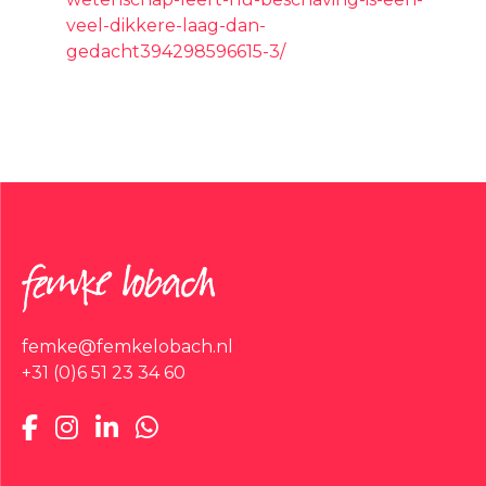
veel-dikkere-laag-dan-
gedacht394298596615-3/
femke@femkelobach.nl
+31 (0)6 51 23 34 60