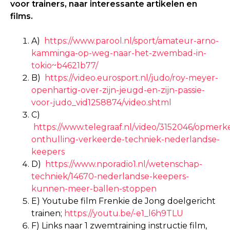
voor trainers, naar interessante artikelen en
films.
A)
https://www.parool.nl/sport/amateur-arno-
kamminga-op-weg-naar-het-zwembad-in-
tokio~b4621b77/
B)
https://video.eurosport.nl/judo/roy-meyer-
openhartig-over-zijn-jeugd-en-zijn-passie-
voor-judo_vid1258874/video.shtml
C)
https://www.telegraaf.nl/video/3152046/opmerke
onthulling-verkeerde-techniek-nederlandse-
keepers
D)
https://www.nporadio1.nl/wetenschap-
techniek/14670-nederlandse-keepers-
kunnen-meer-ballen-stoppen
E) Youtube film Frenkie de Jong doelgericht
trainen;
https://youtu.be/-e1_l6h9TLU
F) Links naar 1 zwemtraining instructie film,