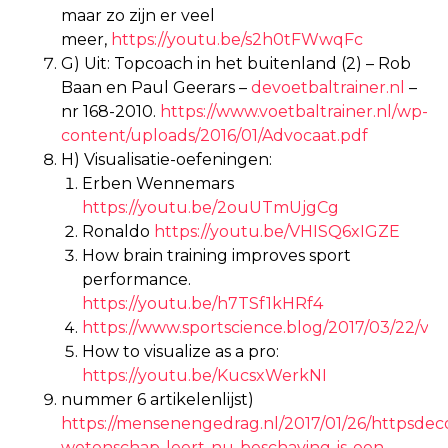
maar zo zijn er veel
meer,
https://youtu.be/s2h0tFWwqFc
G) Uit: Topcoach in het buitenland (2) – Rob
Baan en Paul Geerars –
devoetbaltrainer.nl
–
nr 168-2010.
https://www.voetbaltrainer.nl/wp-
content/uploads/2016/01/Advocaat.pdf
H) Visualisatie-oefeningen:
Erben Wennemars
https://youtu.be/2ouUTmUjgCg
Ronaldo
https://youtu.be/VHISQ6xIGZE
How brain training improves sport
performance.
https://youtu.be/h7TSf1kHRf4
https://www.sportscience.blog/2017/03/22/visu
How to visualize as a pro:
https://youtu.be/KucsxWerkNI
nummer 6 artikelenlijst)
https://mensenengedrag.nl/2017/01/26/httpsde
wetenschap-leert-nu-beschaving-is-een-