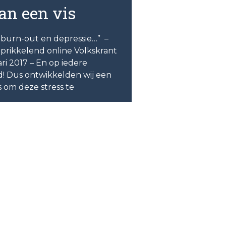
an een vis
burn-out en depressie…” –
 prikkelend online Volkskrant
ari 2017 – En op iedere
d! Dus ontwikkelden wij een
is om deze stress te