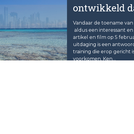
ontwikkeld d
Vandaar de toename van 
aldus een interessant en
artikel en film op 5 febru
uitdaging is een antwoor
training die erop gericht 
voorkomen. Ken…
Lees verder