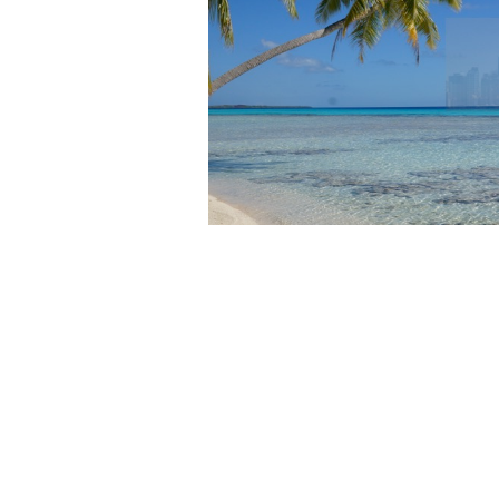
femke@femkelobach.nl