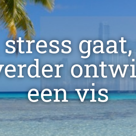
stress gaat
 verder ontw
een vis