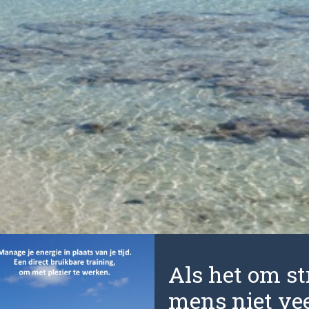
Als het om str
mens niet vee